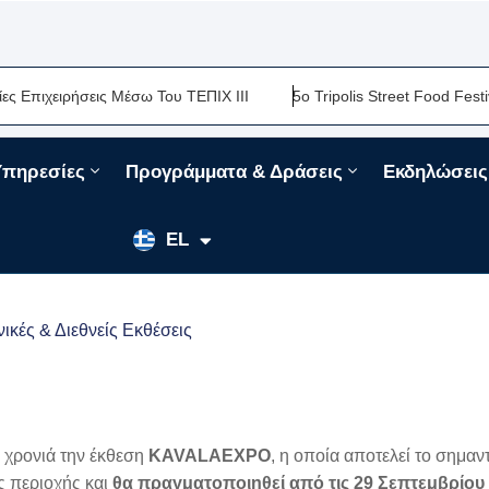
ιχειρήσεις Μέσω Του ΤΕΠΙΧ ΙΙΙ
5ο Tripolis Street Food Festival
Υπηρεσίες
Προγράμματα & Δράσεις
Εκδηλώσεις
EN
EL
FR
ικές & Διεθνείς Εκθέσεις
 χρονιά την έκθεση
KAVALAEXPO
, η οποία αποτελεί το σημαν
ης περιοχής και
θα πραγματοποιηθεί από τις 29 Σεπτεμβρίου 