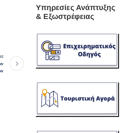
Υπηρεσίες Ανάπτυξης
& Εξωστρέφειας
xt
ων
ών