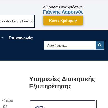
Αίθουσα Συνεδριάσεων
Γιάννης Λαρσινός
Κάντε Κράτηση
-Μια Ακόμη Γαστρονομική Γιορτή Της Πελοποννήσου Δίνει Ραντεβού Τον 
Επικοινωνία
Search Button
Search
for:
Υπηρεσίες Διοικητικής
Εξυπηρέτησης
τικότερο
– 02