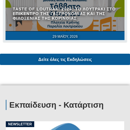
TASTE OF LOUTRAKI 2026: ΤΟ ΛΟΥΤΡΆΚΙ ΣΤΟ
ΕΠΊΚΕΝΤΡΟ ΤΗΣ ΓΑΣΤΡΟΝΟΜΊΑΣ ΚΑΙ ΤΗΣ
ΦΙΛΟΞΕΝΊΑΣ ΤΗΣ ΚΟΡΙΝΘΊΑΣ
29 ΜΑΪ́ΟΥ, 2026
Δείτε όλες τις Εκδηλώσεις
Εκπαίδευση - Κατάρτιση
NEWSLETTER