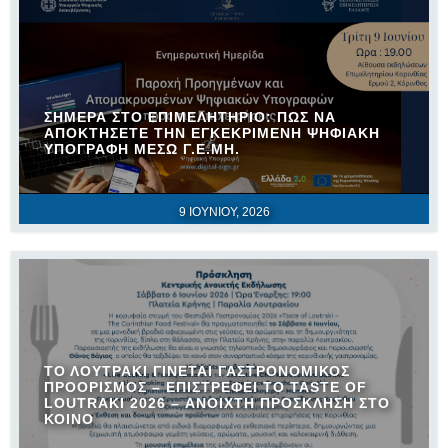
ΣΉΜΕΡΑ ΣΤΟ ΕΠΙΜΕΛΗΤΉΡΙΟ: ΠΏΣ ΝΑ
ΑΠΟΚΤΉΣΕΤΕ ΤΗΝ ΕΓΚΕΚΡΙΜΈΝΗ ΨΗΦΙΑΚΉ
ΥΠΟΓΡΑΦΉ ΜΈΣΩ Γ.Ε.ΜΗ.
9 ΙΟΥΝΊΟΥ, 2026
ΤΟ ΛΟΥΤΡΆΚΙ ΓΊΝΕΤΑΙ ΓΑΣΤΡΟΝΟΜΙΚΌΣ
ΠΡΟΟΡΙΣΜΌΣ – ΕΠΙΣΤΡΈΦΕΙ ΤΟ TASTE OF
LOUTRAKI 2026 – ΑΝΟΙΧΤΉ ΠΡΌΣΚΛΗΣΗ ΣΤΟ
ΚΟΙΝΌ