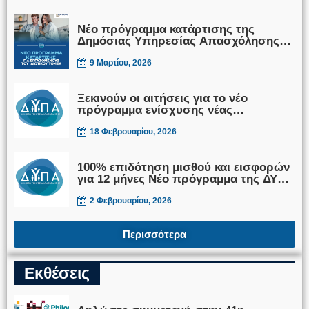
Νέο πρόγραμμα κατάρτισης της
Δημόσιας Υπηρεσίας Απασχόλησης
για εργαζομένους του ιδιωτικού τομέα
9 Μαρτίου, 2026
Ξεκινούν οι αιτήσεις για το νέο
πρόγραμμα ενίσχυσης νέας
επιχειρηματικότητας 18–29 ετών με
επιχορήγηση 17.500€ – Έμφαση στις
18 Φεβρουαρίου, 2026
γυναίκες και στην ψηφιακή & πράσινη
οικονομία
100% επιδότηση μισθού και εισφορών
για 12 μήνες Νέο πρόγραμμα της ΔΥΠΑ
για επιχειρήσεις που προσλαμβάνουν
ανέργους δικαιούχους ΕΕΕ
2 Φεβρουαρίου, 2026
Περισσότερα
Εκθέσεις