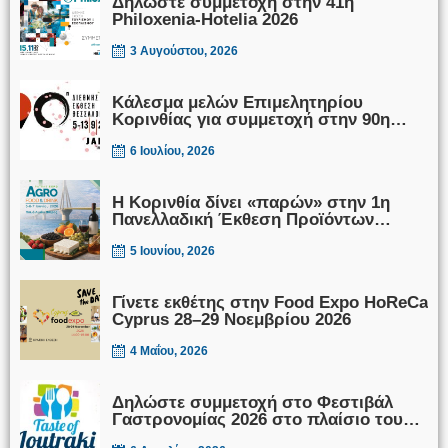
Δηλώστε συμμετοχή στην 41η
Philoxenia-Hotelia 2026
3 Αυγούστου, 2026
Κάλεσμα μελών Επιμελητηρίου
Κορινθίας για συμμετοχή στην 90η
ΔΕΘ 2026, 5-13/09/2026
6 Ιουλίου, 2026
Η Κορινθία δίνει «παρών» στην 1η
Πανελλαδική Έκθεση Προϊόντων
Πρωτογενούς Τομέα Patras Expo
AGRO FOOD & DRINK!
5 Ιουνίου, 2026
Γίνετε εκθέτης στην Food Expo HoReCa
Cyprus 28–29 Νοεμβρίου 2026
4 Μαΐου, 2026
Δηλώστε συμμετοχή στο Φεστιβάλ
Γαστρονομίας 2026 στο πλαίσιο του
«Taste of Loutraki, The Corinthian Food