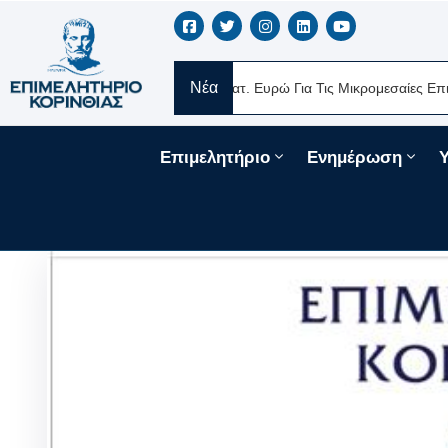
Νέα
 Δάνεια 330 Εκατ. Ευρώ Για Τις Μικρομεσαίες Επιχειρήσεις Μέσω Του Τ
Επιμελητήριο
Ενημέρωση