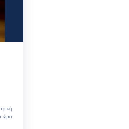
ντρική
αι ώρα