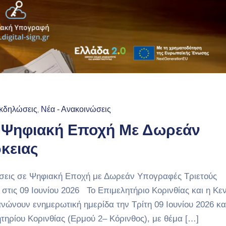
κδηλώσεις
Νέα - Ανακοινώσεις
‚
ε Ψηφιακή Εποχή Με Δωρεάν
κειας
ρήσεις σε Ψηφιακή Εποχή με Δωρεάν Υπογραφές Τριετούς
στις 09 Ιουνίου 2026 Το Επιμελητήριο Κορινθίας και η Κε
ώνουν ενημερωτική ημερίδα την Τρίτη 09 Ιουνίου 2026 κ
τηρίου Κορινθίας (Ερμού 2– Κόρινθος), με θέμα […]