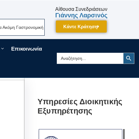
Αίθουσα Συνεδριάσεων
Γιάννης Λαρσινός
Κάντε Κράτηση
κή Γιορτή Της Πελοποννήσου Δίνει Ραντεβού Τον Σεπτέμβριο Στην Τρίπο
Επικοινωνία
Search Button
Search
for:
Υπηρεσίες Διοικητικής
Εξυπηρέτησης