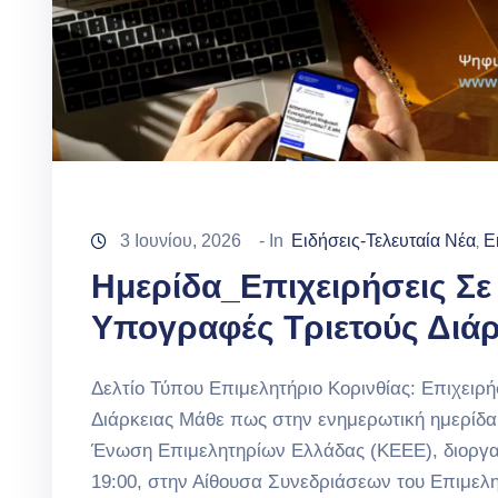
3 Ιουνίου, 2026
- In
Ειδήσεις-Τελευταία Νέα
Ε
‚
Ημερίδα_Επιχειρήσεις Σ
Υπογραφές Τριετούς Διάρ
Δελτίο Τύπου Eπιμελητήριο Κορινθίας: Επιχει
Διάρκειας Μάθε πως στην ενημερωτική ημερίδα 
Ένωση Επιμελητηρίων Ελλάδας (ΚΕΕΕ), διοργαν
19:00, στην Αίθουσα Συνεδριάσεων του Επιμελη