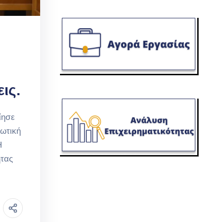
ις.
ίησε
ρωτική
Η
ητας