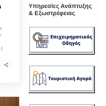
ο
Υπηρεσίες Ανάπτυξης
& Εξωστρέφειας
ον
υ
…]