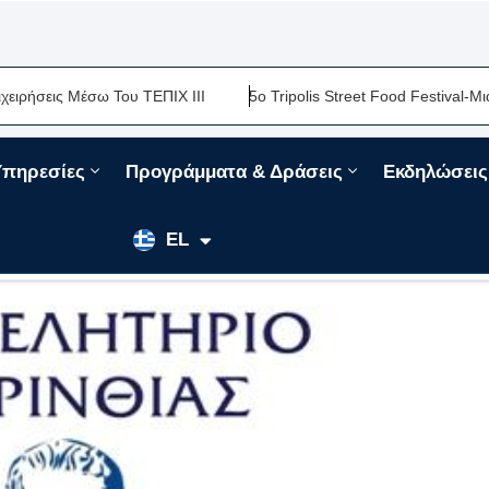
ΕΠΙΧ ΙΙΙ
5ο Tripolis Street Food Festival-Μια Ακόμη Γαστρονομι
Υπηρεσίες
Προγράμματα & Δράσεις
Εκδηλώσεις
EN
EL
FR