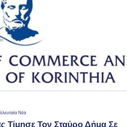
Τελευταία Νέα
ας Τίμησε Τον Σταύρο Δήμα Σε