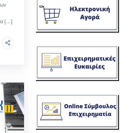
ίων
μα […]