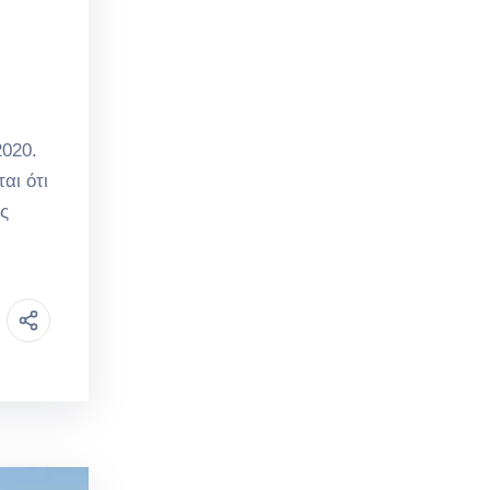
020.
αι ότι
ς