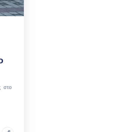
ο
ς στo