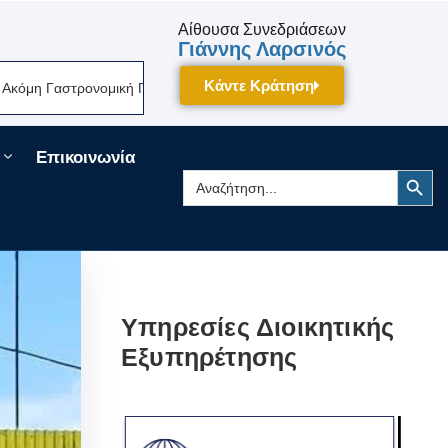
Αίθουσα Συνεδριάσεων
Γιάννης Λαρσινός
Κάντε Κράτηση
κή Γιορτή Της Πελοποννήσου Δίνει Ραντεβού Τον Σεπτέμβριο Στην Τρίπο
Επικοινωνία
Search Button
Search
for:
Υπηρεσίες Διοικητικής
Εξυπηρέτησης