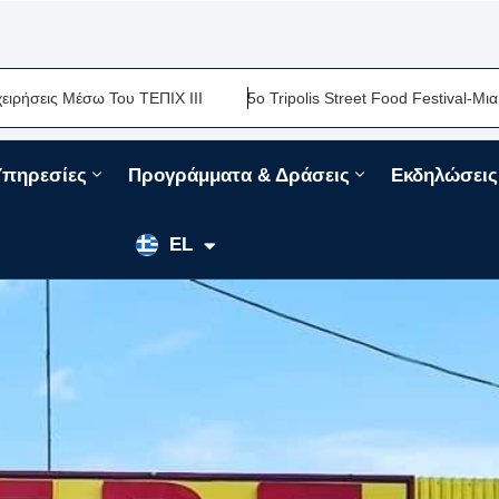
ΕΠΙΧ ΙΙΙ
5ο Tripolis Street Food Festival-Μια Ακόμη Γαστρονομι
Υπηρεσίες
Προγράμματα & Δράσεις
Εκδηλώσεις
EN
EL
FR