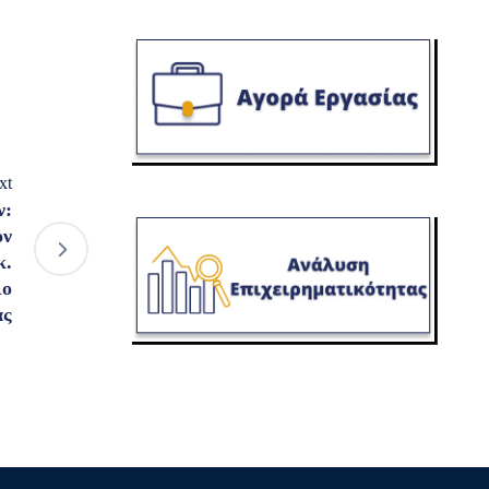
xt
ν:
ον
κ.
ιο
ας