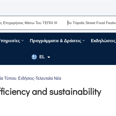
ιρήσεις Μέσω Του ΤΕΠΙΧ ΙΙΙ
5ο Tripolis Street Food Festival-Μι
Υπηρεσίες
Προγράμματα & Δράσεις
Εκδηλώσεις
EN
EL
FR
ία Τύπου
Ειδήσεις-Τελευταία Νέα
‚
fficiency and sustainability