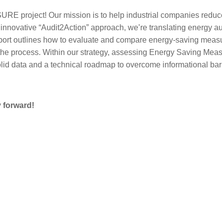
SURE
project! Our mission is to help industrial companies redu
r innovative “Audit2Action” ap
proac
h,
we’re
translating energy au
t report outlines how to evaluate and compare energy-saving meas
e the process. Within our strategy, assessing Energy Saving Me
lid data and a technical roadmap to overcome informational bar
y forward!