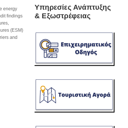
Υπηρεσίες Ανάπτυξης
ce energy
& Εξωστρέφειας
dit findings
ures,
asures (ESM)
riers and