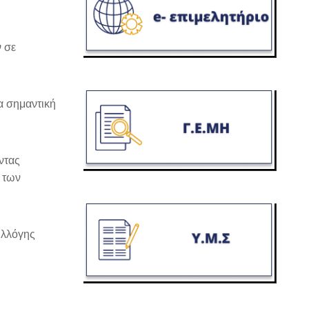
ν σε
α σημαντική
ντας
η των
υλλόγης