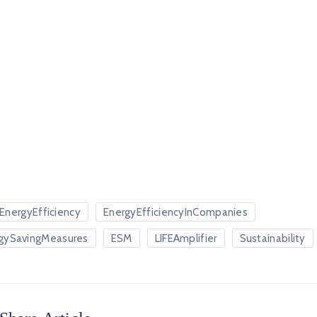
EnergyEfficiency
EnergyEfficiencyInCompanies
gySavingMeasures
ESM
LIFEAmplifier
Sustainability