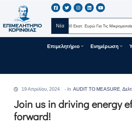
Νέα
RE Ελλάς
Νέα Δάνεια 330 Εκατ. Ευρώ Για Τις Μικρομεσαίες Επιχε
Επιμελητήριο
Ενημέρωση
19 Απριλίου, 2024
- In
AUDIT TO MEASURE
Δελτ
‚
Join us in driving energy e
forward!