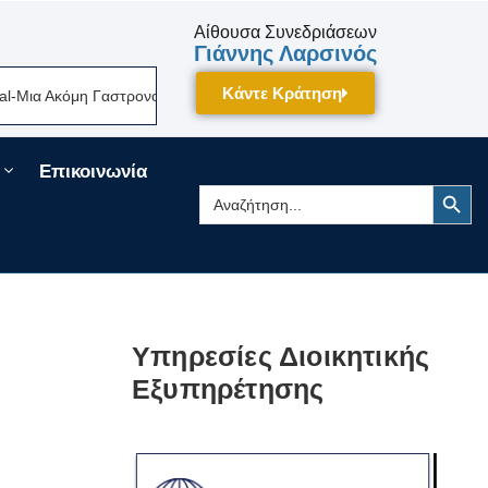
Αίθουσα Συνεδριάσεων
Γιάννης Λαρσινός
Κάντε Κράτηση
α Ακόμη Γαστρονομική Γιορτή Της Πελοποννήσου Δίνει Ραντεβού Τον Σεπ
Επικοινωνία
Search Button
Search
for:
Υπηρεσίες Διοικητικής
Εξυπηρέτησης