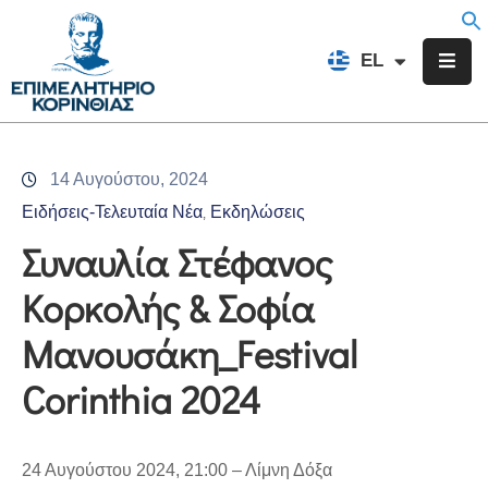
EN
EL
FR
Επιμελητήριο
Ενημέρωση
14 Αυγούστου, 2024
Υπηρεσίες
Ειδήσεις-Τελευταία Νέα
Εκδηλώσεις
‚
Προγράμματα
Συναυλία Στέφανος
&
Κορκολής & Σοφία
Δράσεις
Μανουσάκη_Festival
Εκδηλώσεις
Corinthia 2024
Επικοινωνία
24 Αυγούστου 2024, 21:00 – Λίμνη Δόξα