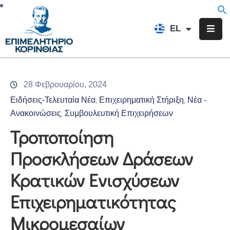
EN
EL
FR
Επιμελητήριο
Ενημέρωση
28 Φεβρουαρίου, 2024
Υπηρεσίες
Ειδήσεις-Τελευταία Νέα
Επιχειρηματική Στήριξη
Νέα -
‚
‚
Προγράμματα
Ανακοινώσεις
Συμβουλευτική Επιχειρήσεων
‚
&
Τροποποίηση
Δράσεις
Προσκλήσεων Δράσεων
Εκδηλώσεις
Κρατικών Ενισχύσεων
Επικοινωνία
Επιχειρηματικότητας
Μικρομεσαίων