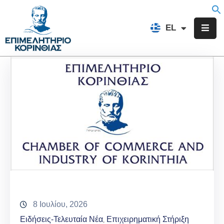
EN
EL
FR
Επιμελητήριο
Ενημέρωση
Υπηρεσίες
Προγράμματα
&
Δράσεις
Εκδηλώσεις
Επικοινωνία
8 Ιουλίου, 2026
Ειδήσεις-Τελευταία Νέα
Επιχειρηματική Στήριξη
‚