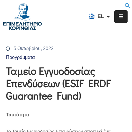
EN
EL
FR
Επιμελητήριο
Ενημέρωση
5 Οκτωβρίου, 2022
Υπηρεσίες
Προγράμματα
Προγράμματα
Ταμείο Εγγυοδοσίας
&
Επενδύσεων (ESIF ERDF
Δράσεις
Guarantee Fund)
Εκδηλώσεις
Επικοινωνία
Ταυτότητα
Το Ταμείο Εγγυοδοσίας Επενδύσεων αποτελεί ένα