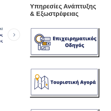
Υπηρεσίες Ανάπτυξης
& Εξωστρέφειας
xt
υς
ις