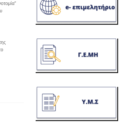
οτομία”
ου
της
το