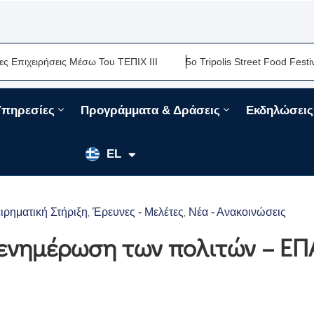
ειρήσεις Μέσω Του ΤΕΠΙΧ ΙΙΙ
5ο Tripolis Street Food Festival-Μ
Υπηρεσίες
Προγράμματα & Δράσεις
Εκδηλώσεις
EN
EL
FR
ιρηματική Στήριξη
Έρευνες - Μελέτες
Νέα - Ανακοινώσεις
‚
‚
 ενημέρωση των πολιτών – ΕΠ