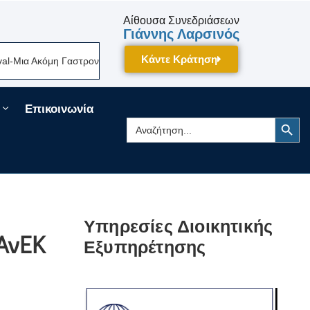
Αίθουσα Συνεδριάσεων
Γιάννης Λαρσινός
Κάντε Κράτηση
ια Ακόμη Γαστρονομική Γιορτή Της Πελοποννήσου Δίνει Ραντεβού Τον Σε
Επικοινωνία
Search Button
Search
for:
Υπηρεσίες Διοικητικής
ΑνΕΚ
Εξυπηρέτησης