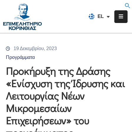
EN
EL
FR
Επιμελητήριο
Ενημέρωση
19 Δεκεμβρίου, 2023
Υπηρεσίες
Προγράμματα
Προγράμματα
Προκήρυξη της Δράσης
&
«Ενίσχυση της Ίδρυσης και
Δράσεις
Λειτουργίας Νέων
Εκδηλώσεις
Μικρομεσαίων
Επικοινωνία
Επιχειρήσεων» του