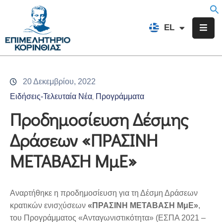
EN
EL
FR
Επιμελητήριο
Ενημέρωση
20 Δεκεμβρίου, 2022
Υπηρεσίες
Ειδήσεις-Τελευταία Νέα
Προγράμματα
‚
Προγράμματα
Προδημοσίευση Δέσμης
&
Δράσεων «ΠΡΑΣΙΝΗ
Δράσεις
ΜΕΤΑΒΑΣΗ ΜμΕ»
Εκδηλώσεις
Επικοινωνία
Αναρτήθηκε η προδημοσίευση για τη Δέσμη Δράσεων
κρατικών ενισχύσεων
«ΠΡΑΣΙΝΗ ΜΕΤΑΒΑΣΗ ΜμΕ»
,
του Προγράμματος «Ανταγωνιστικότητα» (ΕΣΠΑ 2021 –