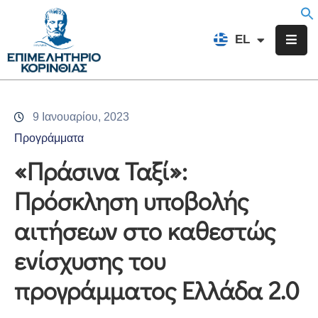
EN
EL
FR
Επιμελητήριο
Ενημέρωση
9 Ιανουαρίου, 2023
Υπηρεσίες
Προγράμματα
Προγράμματα
«Πράσινα Ταξί»:
&
Πρόσκληση υποβολής
Δράσεις
αιτήσεων στο καθεστώς
Εκδηλώσεις
ενίσχυσης του
Επικοινωνία
προγράμματος Ελλάδα 2.0