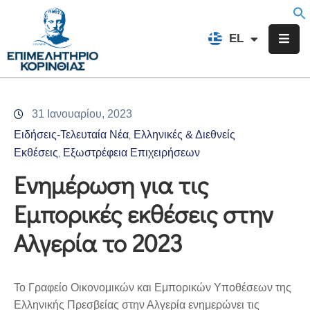
EN
EL
FR
Επιμελητήριο
Ενημέρωση
31 Ιανουαρίου, 2023
Υπηρεσίες
Ειδήσεις-Τελευταία Νέα
Ελληνικές & Διεθνείς
‚
Προγράμματα
Εκθέσεις
Εξωστρέφεια Επιχειρήσεων
‚
&
Ενημέρωση για τις
Δράσεις
Εμπορικές εκθέσεις στην
Εκδηλώσεις
Αλγερία το 2023
Επικοινωνία
Το Γραφείο Οικονομικών και Εμπορικών Υποθέσεων της
Ελληνικής Πρεσβείας στην Αλγερία ενημερώνει τις