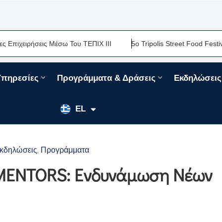
ιρήσεις Μέσω Του ΤΕΠΙΧ ΙΙΙ
5ο Tripolis Street Food Festival-Μι
Υπηρεσίες
Προγράμματα & Δράσεις
Εκδηλώσεις
EN
EL
FR
κδηλώσεις
Προγράμματα
‚
ENTORS: Ενδυνάμωση Νέων