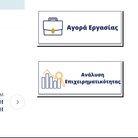
xt
Η
Η