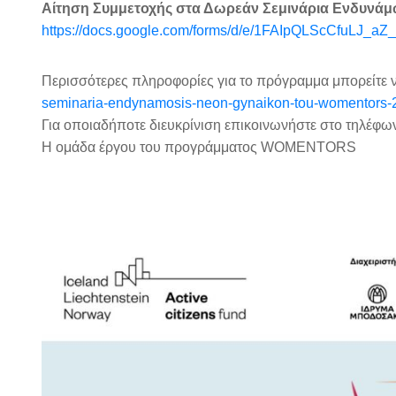
Αίτηση Συμμετοχής στα Δωρεάν Σεμινάρια Ενδυν
https://docs.google.com/forms/d/e/1FAIpQLScCfuLJ_
Περισσότερες πληροφορίες για το πρόγραμμα μπορείτε ν
seminaria-endynamosis-neon-gynaikon-tou-womentors-
Για οποιαδήποτε διευκρίνιση επικοινωνήστε στο τηλέφω
Η ομάδα έργου του προγράμματος WOMENTORS