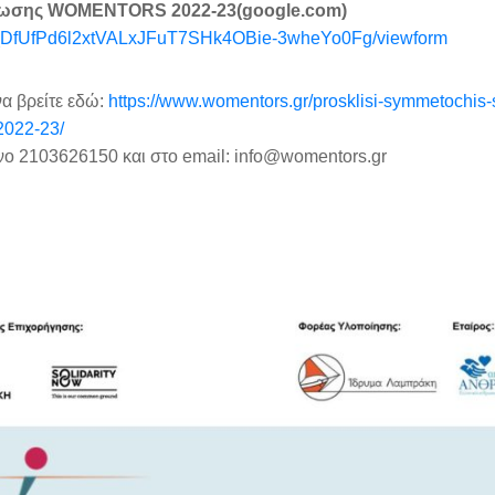
άμωσης WOMENTORS 2022-23(google.com)
aZ_DfUfPd6l2xtVALxJFuT7SHk4OBie-3wheYo0Fg/viewform
α βρείτε εδώ:
https://www.womentors.gr/prosklisi-symmetochis-
2022-23/
νο 2103626150 και στο email: info@womentors.gr