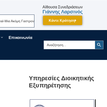
Αίθουσα Συνεδριάσεων
Γιάννης Λαρσινός
Κάντε Κράτηση
α Ακόμη Γαστρονομική Γιορτή Της Πελοποννήσου Δίνει Ραντεβού Τον Σεπ
Επικοινωνία
Search Button
Search
for:
Υπηρεσίες Διοικητικής
Εξυπηρέτησης