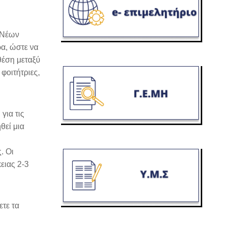
 Νέων
α, ώστε να
θέση μεταξύ
φοιτήτριες,
για τις
θεί μια
. Οι
ειας 2-3
τε τα