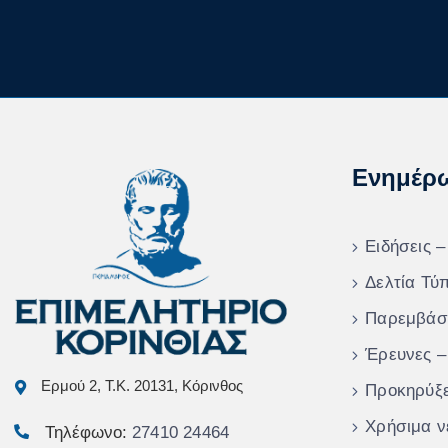
Ενημέρ
Ειδήσεις –
Δελτία Τύ
Παρεμβάσ
Έρευνες –
Ερμού 2, Τ.Κ. 20131, Κόρινθος
Προκηρύξε
Χρήσιμα ν
Τηλέφωνο:
27410 24464