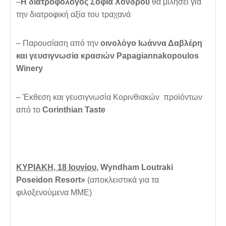
–
Η διατροφολόγος Σοφία Χόνδρου
θα μιλήσει για
την διατροφική αξία του τραχανά
– Παρουσίαση από την
οινολόγο Ιωάννα Δαβλέρη
και γευσιγνωσία κρασιών Papagiannakopoulos
Winery
– Έκθεση και γευσιγνωσία Κορινθιακών προϊόντων
από το
Corinthian Taste
ΚΥΡΙΑΚΗ, 18 Ιουνίου
,
Wyndham Loutraki
Poseidon Resort
»
(αποκλειστικά για τα
φιλοξενούμενα ΜΜΕ)