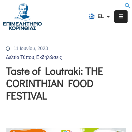
EN
EL
FR
Επιμελητήριο
Ενημέρωση
11 Ιουνίου, 2023
Υπηρεσίες
Δελτία Τύπου
Εκδηλώσεις
‚
Προγράμματα
Taste of Loutraki: THE
&
CORINTHIAN FOOD
Δράσεις
FESTIVAL
Εκδηλώσεις
Επικοινωνία