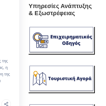
Υπηρεσίες Ανάπτυξης
& Εξωστρέφειας
ς της
ς, η
ση της
α