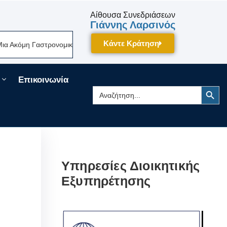
Αίθουσα Συνεδριάσεων
Γιάννης Λαρσινός
Κάντε Κράτηση
τρονομική Γιορτή Της Πελοποννήσου Δίνει Ραντεβού Τον Σεπτέμβριο Στη
Επικοινωνία
Search Button
Search
for:
Υπηρεσίες Διοικητικής
Εξυπηρέτησης