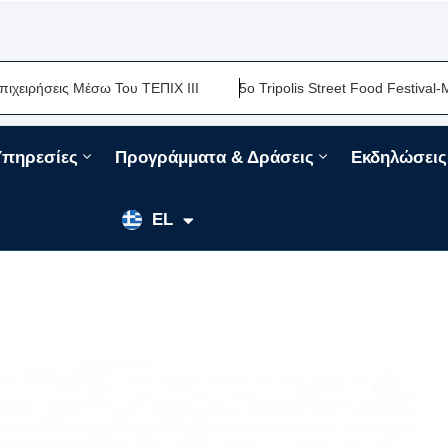
ω Του ΤΕΠΙΧ ΙΙΙ
5ο Tripolis Street Food Festival-Μια Ακόμη Γασ
Υπηρεσίες
Προγράμματα & Δράσεις
Εκδηλώσεις
EN
EL
FR