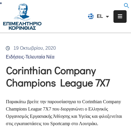
EN
EL
FR
Επιμελητήριο
Ενημέρωση
19 Οκτωβρίου, 2020
Υπηρεσίες
Ειδήσεις-Τελευταία Νέα
Προγράμματα
Corinthian Company
&
Champions League 7X7
Δράσεις
Εκδηλώσεις
Παρακάτω βρείτε την παρουσίαση
για το
Corinthian Company
Επικοινωνία
Champions League
7X7 που διοργανώνει ο Ελληνικός
Οργανισμός Εργασιακής Άθλησης και Υγείας
και φιλοξενείται
στις εγκαταστάσεις του
Sportcamp
στο Λουτράκι.