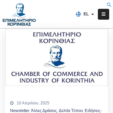
EN
EL
FR
Επιμελητήριο
Ενημέρωση
Υπηρεσίες
Προγράμματα
&
Δράσεις
Εκδηλώσεις
Επικοινωνία
10 Απριλίου, 2025
Newsletter
Άλλες Δράσεις
Δελτία Τύπου
Ειδήσεις-
‚
‚
‚