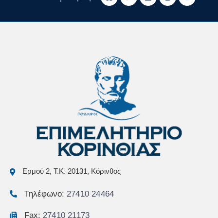
Ερμού 2, Τ.Κ. 20131, Κόρινθος
Τηλέφωνο:
27410 24464
Fax:
27410 21173