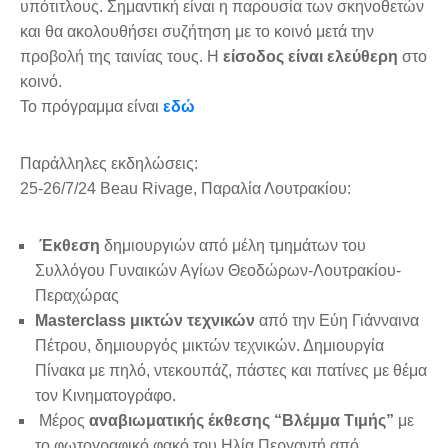
υπότιτλους. Σημαντική είναι η παρουσία των σκηνοθετών
και θα ακολουθήσει συζήτηση με το κοινό μετά την
προβολή της ταινίας τους. H
είσοδος είναι ελεύθερη
στο
κοινό.
Το πρόγραμμα είναι
εδώ
Παράλληλες εκδηλώσεις:
25-26/7/24 Beau Rivage, Παραλία Λουτρακίου:
Έκθεση
δημιουργιών από μέλη τμημάτων του
Συλλόγου Γυναικών Αγίων Θεοδώρων-Λουτρακίου-
Περαχώρας
Masterclass
μικτών τεχνικών
από την Εύη Γιάνναινα
Πέτρου, δημιουργός μικτών τεχνικών. Δημιουργία
Πίνακα με πηλό, ντεκουπάζ, πάστες και πατίνες με θέμα
τον Κινηματογράφο.
Mέρος
αναβιωματικής έκθεσης “Βλέμμα Τιμής”
με
το φωτογραφικό φακό του Ηλία Περγαντή από