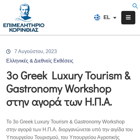
EN
EL
FR
Επιμελητήριο
Ενημέρωση
7 Αυγούστου, 2023
Υπηρεσίες
Ελληνικές & Διεθνείς Εκθέσεις
Προγράμματα
3ο Greek Luxury Tourism &
&
Gastronomy Workshop
Δράσεις
στην αγορά των Η.Π.Α.
Εκδηλώσεις
Επικοινωνία
Το 3ο Greek Luxury Tourism & Gastronomy Workshop
στην αγορά των Η.Π.Α. διοργανώνεται υπό την αιγίδα του
Υπουργείου Τουρισμού, του Υπουργείου Αγροτικής