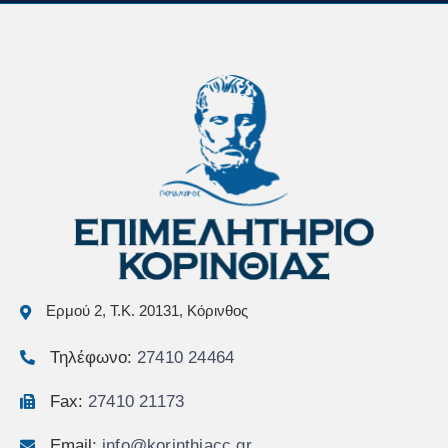
Ερμού 2, Τ.Κ. 20131, Κόρινθος
Τηλέφωνο:
27410 24464
Fax:
27410 21173
Email:
info@korinthiacc.gr