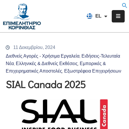
EN
EL
FR
Επιμελητήριο
Ενημέρωση
11 Δεκεμβρίου, 2024
Υπηρεσίες
Διεθνείς Αγορές - Χρήσιμα Εργαλεία
Ειδήσεις-Τελευταία
‚
Προγράμματα
Νέα
Ελληνικές & Διεθνείς Εκθέσεις
Εμπορικές &
‚
‚
&
Επιχειρηματικές Αποστολές
Εξωστρέφεια Επιχειρήσεων
‚
Δράσεις
SIAL Canada 2025
Εκδηλώσεις
Επικοινωνία