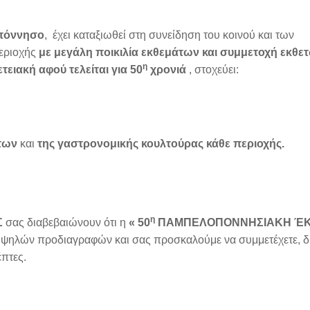
πόννησο
, έχει καταξιωθεί στη συνείδηση του κοινού και των
περιοχής
με μεγάλη ποικιλία εκθεμάτων και συμμετοχή εκθε
η
ετειακή αφού τελείται για 50
χρονιά
, στοχεύει:
των
και
της γαστρονομικής κουλτούρας κάθε περιοχής.
η
Σ
σας διαβεβαιώνουν ότι η
« 50
ΠΑΜΠΕΛΟΠΟΝΝΗΣΙΑΚΗ ΈΚ
υψηλών προδιαγραφών και σας προσκαλούμε να συμμετέχετε, δ
έπτες.