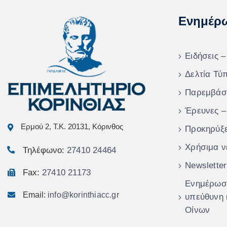
Ενημέρ
Ειδήσεις –
Δελτία Τύ
Παρεμβάσ
Έρευνες –
Ερμού 2, Τ.Κ. 20131, Κόρινθος
Προκηρύξε
Χρήσιμα ν
Τηλέφωνο:
27410 24464
Newsletter
Fax:
27410 21173
Ενημέρωση
Email:
info@korinthiacc.gr
υπεύθυνη
Οίνων