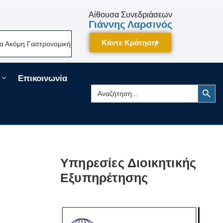
Αίθουσα Συνεδριάσεων
Γιάννης Λαρσινός
Κάντε Κράτηση
η Γαστρονομική Γιορτή Της Πελοποννήσου Δίνει Ραντεβού Τον Σεπτέμβρι
Επικοινωνία
Search Button
Search
for:
Υπηρεσίες Διοικητικής
Εξυπηρέτησης