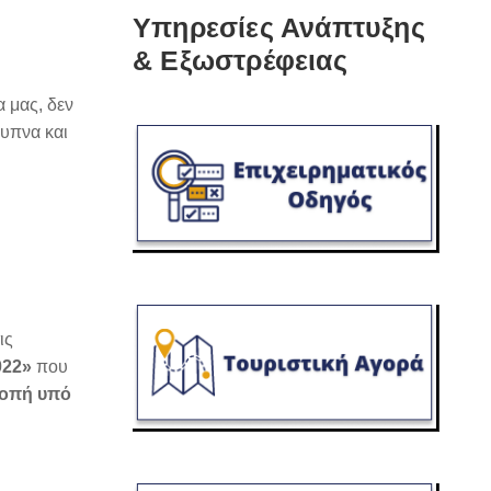
Υπηρεσίες Ανάπτυξης
& Εξωστρέφειας
 μας, δεν
ξυπνα και
ις
22»
που
κοπή υπό