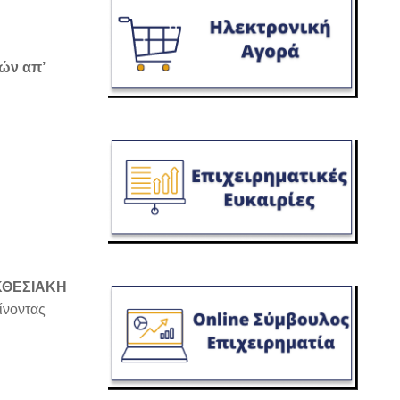
τών απ’
ΘΕΣΙΑΚΗ
ίνοντας