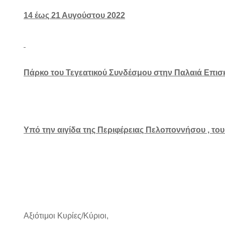
14 έως 21 Αυγούστου
2022
Πάρκο του Τεγεατικού Συνδέσμου στην Παλαιά Επι
Υπό την αιγίδα της Περιφέρειας Πελοποννήσου , το
Αξιότιμοι Κυρίες/Κύριοι,