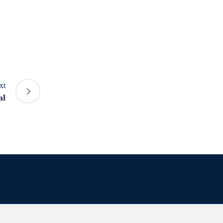
xt
al