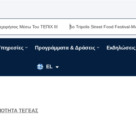
ς Μέσω Του ΤΕΠΙΧ ΙΙΙ
5ο Tripolis Street Food Festival-Μια Ακόμ
Υπηρεσίες
Προγράμματα & Δράσεις
Εκδηλώσεις
EN
EL
FR
ΙΟΤΗΤΑ ΤΕΓΕΑΣ