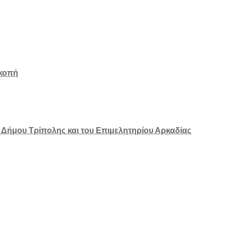
σκοπή
υ Δήμου Τρίπολης και του Επιμελητηρίου Αρκαδίας