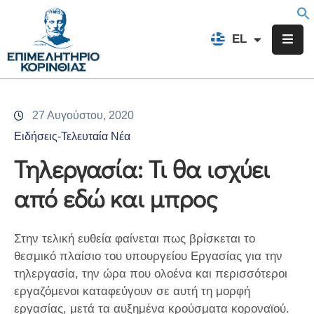
EN
EL
FR
Επιμελητήριο
Ενημέρωση
27 Αυγούστου, 2020
Υπηρεσίες
Ειδήσεις-Τελευταία Νέα
Προγράμματα
Τηλεργασία: Τι θα ισχύει
&
από εδώ και μπρος
Δράσεις
Εκδηλώσεις
Στην τελική ευθεία φαίνεται πως βρίσκεται το
Επικοινωνία
θεσμικό πλαίσιο του υπουργείου Εργασίας για την
τηλεργασία, την ώρα που ολοένα και περισσότεροι
εργαζόμενοι καταφεύγουν σε αυτή τη μορφή
εργασίας, μετά τα αυξημένα κρούσματα κοροναϊού.