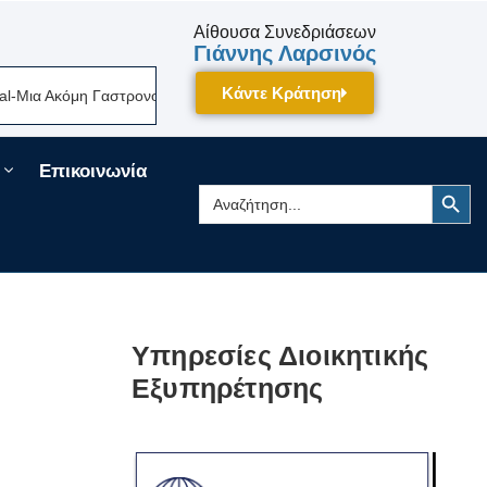
Αίθουσα Συνεδριάσεων
Γιάννης Λαρσινός
Κάντε Κράτηση
α Ακόμη Γαστρονομική Γιορτή Της Πελοποννήσου Δίνει Ραντεβού Τον Σεπ
Επικοινωνία
Search Button
Search
for:
Υπηρεσίες Διοικητικής
Εξυπηρέτησης