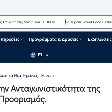
ιρήσεις Μέσω Του ΤΕΠΙΧ ΙΙΙ
5ο Tripolis Street Food Festival-Μι
Υπηρεσίες
Προγράμματα & Δράσεις
Εκδηλώσεις
EN
EL
FR
ελευταία Νέα
Έρευνες - Μελέτες
‚
την Ανταγωνιστικότητα της
 Προορισμός.