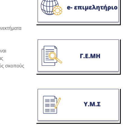
ονεκτήματα
ναι
ας
ούς σκοπούς