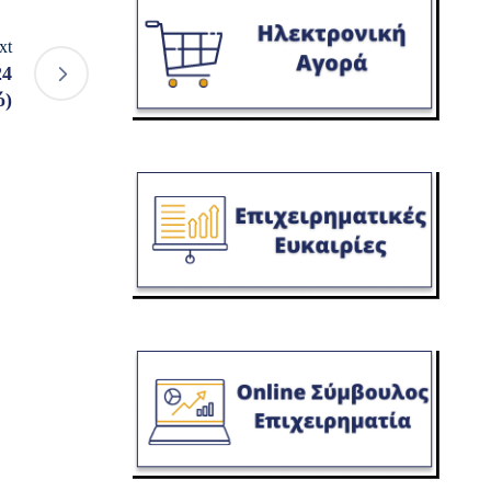
xt
24
ό)