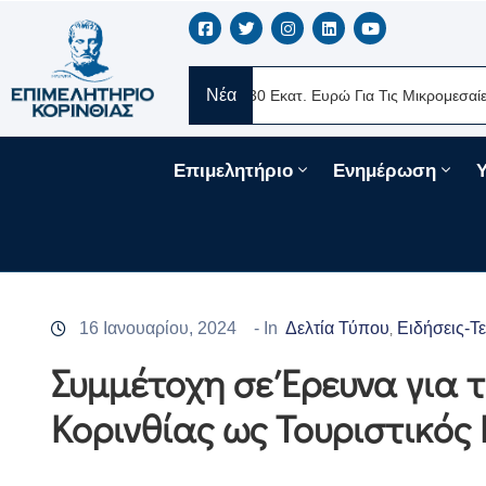
Νέα
RE Ελλάς
Νέα Δάνεια 330 Εκατ. Ευρώ Για Τις Μικρομεσαίες Επιχε
Επιμελητήριο
Ενημέρωση
16 Ιανουαρίου, 2024
- In
Δελτία Τύπου
Ειδήσεις-Τ
‚
Συμμέτοχη σε Έρευνα για 
Κορινθίας ως Τουριστικός