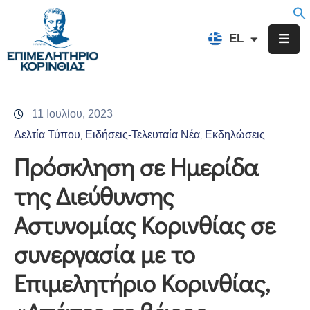
EN
EL
FR
Επιμελητήριο
Ενημέρωση
11 Ιουλίου, 2023
Υπηρεσίες
Δελτία Τύπου
Ειδήσεις-Τελευταία Νέα
Εκδηλώσεις
‚
‚
Προγράμματα
Πρόσκληση σε Ημερίδα
&
της Διεύθυνσης
Δράσεις
Αστυνομίας Κορινθίας σε
Εκδηλώσεις
συνεργασία με το
Επικοινωνία
Επιμελητήριο Κορινθίας,