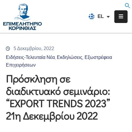
EN
EL
FR
Επιμελητήριο
Ενημέρωση
5 Δεκεμβρίου, 2022
Υπηρεσίες
Ειδήσεις-Τελευταία Νέα
Εκδηλώσεις
Εξωστρέφεια
‚
‚
Προγράμματα
Επιχειρήσεων
&
Πρόσκληση σε
Δράσεις
διαδικτυακό σεμινάριο:
Εκδηλώσεις
“EXPORT TRENDS 2023”
Επικοινωνία
21η Δεκεμβρίου 2022