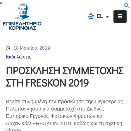
EN
EL
FR
Επιμελητήριο
Ενημέρωση
18 Μαρτίου, 2019
Υπηρεσίες
Εκδηλώσεις
Προγράμματα
ΠΡΟΣΚΛΗΣΗ ΣΥΜΜΕΤΟΧΗΣ
&
ΣΤΗ FRESKON 2019
Δράσεις
Εκδηλώσεις
Bρείτε συνημμένη την πρόσκληση της Περιφέρειας
Επικοινωνία
Πελοποννήσου για συμμετοχή στο Διεθνές
Εμπορικό Γεγονός Φρέσκων Φρούτων και
Λαχανικών FRESKON 2019, καθώς και τη σχετική
αίτηση.