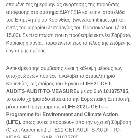
επομένη της ημερομηνίας ανάρτησης της παρούσας
απόφασης στο σύστημα ΔΙΑΥΓΕΙΑ και στην ιστοσελίδα
του Επιμελητήριου Κορινθίας (www.korinthiacc.gr) και
εντός του ωραρίου λειτουργίας του Πρωτοκόλλου (7.00-
15.00). Σε περίπτωση που η προθεσμία εκπνέει Σάββατο,
Κυριακή ή αργία, παρατείνεται έως το τέλος της επόμενης
εργάσιμης ημέρας.
Αντικείμενο της σύμβασης είναι η κάλυψη μέρους των
υποχρεώσεων που έχει αναλάβει το Επιμελητήριο
Κορινθίας, ως εταίρος του Έργου
«LIFE21-CET-
AUDITS-AUDIT-TO-MEASURE»
με αριθμό
101075785
,
το οποίο χρηματοδοτείται από την Ευρωπαϊκή Επιτροπή,
μέσω του Προγράμματος
«LIFE-2021- CET» –
Programme for Environment and Climate Action
(LIFE),
όπως αυτές απορρέουν από την σχετική Σύμβαση
(Grant Agreement) LIFE21-CET-AUDITS-AUDIT-TO-
MEASURE – – GAP-101075785.