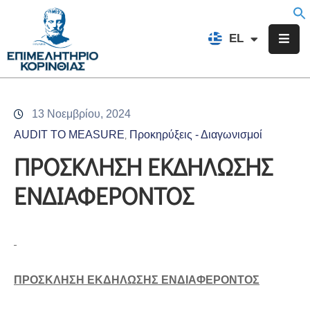
EN
EL
FR
Επιμελητήριο
Ενημέρωση
13 Νοεμβρίου, 2024
Υπηρεσίες
AUDIT TO MEASURE
Προκηρύξεις - Διαγωνισμοί
‚
Προγράμματα
ΠΡΟΣΚΛΗΣΗ ΕΚΔΗΛΩΣΗΣ
&
ΕΝΔΙΑΦΕΡΟΝΤΟΣ
Δράσεις
Εκδηλώσεις
Επικοινωνία
ΠΡΟΣΚΛΗΣΗ ΕΚΔΗΛΩΣΗΣ ΕΝΔΙΑΦΕΡΟΝΤΟΣ