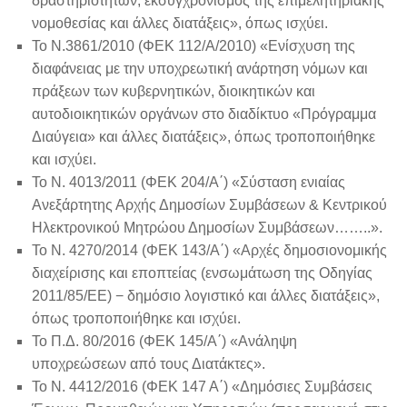
δραστηριοτήτων, εκσυγχρονισμός της επιμελητηριακής
νομοθεσίας και άλλες διατάξεις», όπως ισχύει.
Το Ν.3861/2010 (ΦΕΚ 112/Α/2010) «Ενίσχυση της
διαφάνειας με την υποχρεωτική ανάρτηση νόμων και
πράξεων των κυβερνητικών, διοικητικών και
αυτοδιοικητικών οργάνων στο διαδίκτυο «Πρόγραμμα
Διαύγεια» και άλλες διατάξεις», όπως τροποποιήθηκε
και ισχύει.
Το Ν. 4013/2011 (ΦΕΚ 204/Α΄) «Σύσταση ενιαίας
Ανεξάρτητης Αρχής Δημοσίων Συμβάσεων & Κεντρικού
Ηλεκτρονικού Μητρώου Δημοσίων Συμβάσεων……..».
Το Ν. 4270/2014 (ΦΕΚ 143/Α΄) «Αρχές δημοσιονομικής
διαχείρισης και εποπτείας (ενσωμάτωση της Οδηγίας
2011/85/ΕΕ) − δημόσιο λογιστικό και άλλες διατάξεις»,
όπως τροποποιήθηκε και ισχύει.
Το Π.Δ. 80/2016 (ΦΕΚ 145/Α΄) «Ανάληψη
υποχρεώσεων από τους Διατάκτες».
Το Ν. 4412/2016 (ΦΕΚ 147 Α΄) «Δημόσιες Συμβάσεις