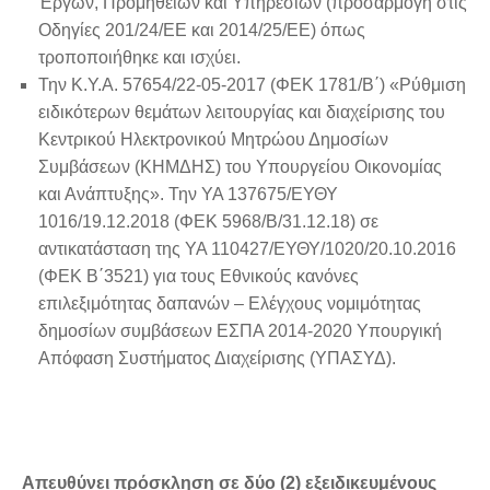
Έργων, Προμηθειών και Υπηρεσιών (προσαρμογή στις
Οδηγίες 201/24/ΕΕ και 2014/25/ΕΕ) όπως
τροποποιήθηκε και ισχύει.
Την Κ.Υ.Α. 57654/22-05-2017 (ΦΕΚ 1781/Β΄) «Ρύθμιση
ειδικότερων θεμάτων λειτουργίας και διαχείρισης του
Κεντρικού Ηλεκτρονικού Μητρώου Δημοσίων
Συμβάσεων (ΚΗΜΔΗΣ) του Υπουργείου Οικονομίας
και Ανάπτυξης». Την ΥΑ 137675/EΥΘΥ
1016/19.12.2018 (ΦΕΚ 5968/Β/31.12.18) σε
αντικατάσταση της YA 110427/EΥΘΥ/1020/20.10.2016
(ΦΕΚ Β΄3521) για τους Εθνικούς κανόνες
επιλεξιμότητας δαπανών – Ελέγχους νομιμότητας
δημοσίων συμβάσεων ΕΣΠΑ 2014-2020 Υπουργική
Απόφαση Συστήματος Διαχείρισης (ΥΠΑΣΥΔ).
Απευθύνει πρόσκληση σε δύο (2) εξειδικευμένους