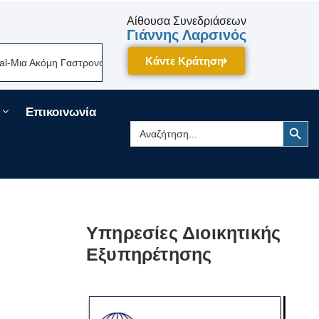
Αίθουσα Συνεδριάσεων
Γιάννης Λαρσινός
Κάντε Κράτηση
α Ακόμη Γαστρονομική Γιορτή Της Πελοποννήσου Δίνει Ραντεβού Τον Σεπ
Επικοινωνία
Search Button
Search
for:
Υπηρεσίες Διοικητικής
Εξυπηρέτησης