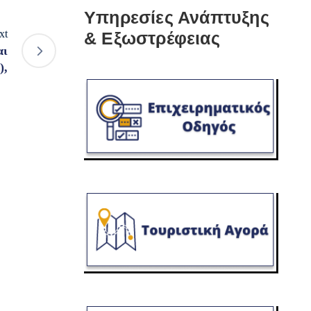
Υπηρεσίες Ανάπτυξης
xt
& Εξωστρέφειας
αι
),