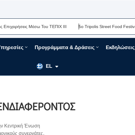
ιρήσεις Μέσω Του ΤΕΠΙΧ ΙΙΙ
5ο Tripolis Street Food Festival-Μι
Υπηρεσίες
Προγράμματα & Δράσεις
Εκδηλώσεις
EN
EL
FR
ΕΝΔΙΑΦΕΡΟΝΤΟΣ
Κεντρική Ένωση
μονικούς συνεργάτες,