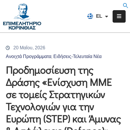
EN
EL
FR
Επιμελητήριο
Ενημέρωση
20 Μαΐου, 2026
Υπηρεσίες
Ανοιχτά Προγράμματα
Ειδήσεις-Τελευταία Νέα
‚
Προγράμματα
Προδημοσίευση της
&
Δράσης «Ενίσχυση ΜΜΕ
Δράσεις
σε τομείς Στρατηγικών
Εκδηλώσεις
Τεχνολογιών για την
Επικοινωνία
Ευρώπη (STEP) και Άμυνας