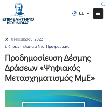
EN
EL
FR
Επιμελητήριο
Ενημέρωση
8 Νοεμβρίου, 2022
Υπηρεσίες
Ειδήσεις-Τελευταία Νέα
Προγράμματα
‚
Προγράμματα
Προδημοσίευση Δέσμης
&
Δράσεων «Ψηφιακός
Δράσεις
Μετασχηματισμός ΜμΕ»
Εκδηλώσεις
Επικοινωνία