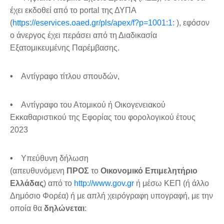
έχει εκδοθεί από το portal της ΔΥΠΑ
(
https://eservices.oaed.gr/pls/apex/f?p=1001:1:
), εφόσον
ο άνεργος έχει περάσει από τη Διαδικασία
Εξατομικευμένης Παρέμβασης.
•
Αντίγραφο τίτλου σπουδών,
•
Αντίγραφο του Ατομικού ή Οικογενειακού
Εκκαθαριστικού της Εφορίας του φορολογικού έτους
2023
•
Υπεύθυνη δήλωση
(απευθυνόμενη
ΠΡΟΣ
το
Οικονομικό Επιμελητήριο
Ελλάδας
) από το
http://www.gov.gr
ή μέσω ΚΕΠ (ή άλλο
Δημόσιο Φορέα) ή με απλή χειρόγραφη υπογραφή, με την
οποία θα
δηλώνεται
: