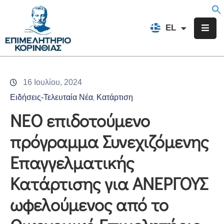
EN
EL
FR
Επιμελητήριο
Ενημέρωση
16 Ιουλίου, 2024
Υπηρεσίες
Ειδήσεις-Τελευταία Νέα
Κατάρτιση
‚
Προγράμματα
ΝΕΟ επιδοτούμενο
&
πρόγραμμα Συνεχιζόμενης
Δράσεις
Επαγγελματικής
Εκδηλώσεις
Κατάρτισης για ΑΝΕΡΓΟΥΣ
Επικοινωνία
ωφελούμενος από το