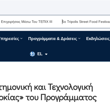
σεις Μέσω Του ΤΕΠΙΧ ΙΙΙ
5ο Tripolis Street Food Festival-Μια Α
Υπηρεσίες
Προγράμματα & Δράσεις
Εκδηλώσεις
EN
EL
FR
ημονική και Τεχνολογική
υρκίας» του Προγράμματος