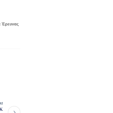
α Έρευνας
xt
ΕΚ