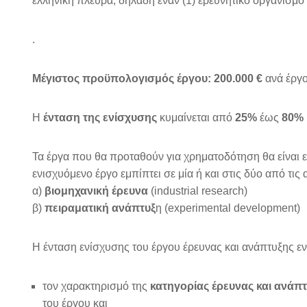
ελληνική πλευρά, δηλαδή έναν (1) ερευνητικό οργανισμό 
.
Μέγιστος προϋπολογισμός έργου:
200.000 €
ανά έργο
Η
ένταση της ενίσχυσης
κυμαίνεται από
25%
έως
80%
Τα έργα που θα προταθούν για χρηματοδότηση θα είναι 
ενισχυόμενο έργο εμπίπτει σε μία ή και στις δύο από τις
α)
βιομηχανική έρευνα
(industrial research)
β)
πειραματική ανάπτυξ
η (experimental development)
Η ένταση ενίσχυσης του έργου έρευνας και ανάπτυξης εν
τον χαρακτηρισμό της
κατηγορίας έρευνας και ανάπ
του έργου και