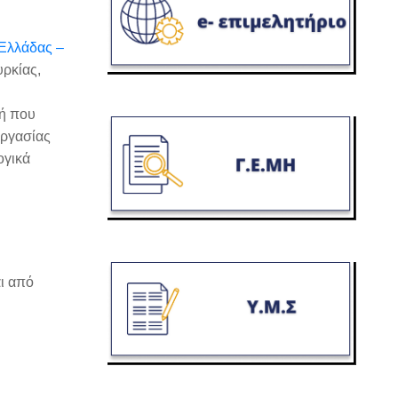
 Ελλάδας –
υρκίας,
κή που
εργασίας
ογικά
ι από