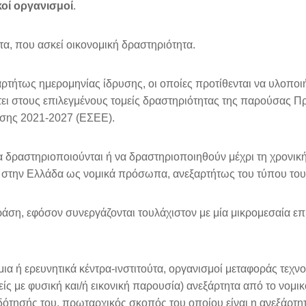
κοί οργανισμοί
.
ητα, που ασκεί οικονομική δραστηριότητα.
αρτήτως ημερομηνίας ίδρυσης, οι οποίες προτίθενται να υλοπο
πτει στους επιλεγμένους τομείς δραστηριότητας της παρούσας 
υσης 2021-2027 (ΕΣΕΕ).
να δραστηριοποιούνται ή να δραστηριοποιηθούν μέχρι τη χρονική
 στην Ελλάδα ως νομικά πρόσωπα, ανεξαρτήτως του τύπου του
ράση, εφόσον συνεργάζονται τουλάχιστον με μία μικρομεσαία επ
ια ή ερευνητικά κέντρα-ινστιτούτα, οργανισμοί μεταφοράς τεχνο
είς με φυσική και/ή εικονική παρουσία) ανεξάρτητα από το νομι
οδότησής του, πρωταρχικός σκοπός του οποίου είναι η ανεξάρτη