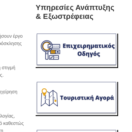
Υπηρεσίες Ανάπτυξης
& Εξωστρέφειας
ιήσουν έργο
Πρόσκλησης
 στιγμή
ς.
ιχείρηση
λογίας,
κό καθεστώς
τη