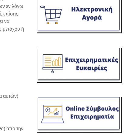
των εν λόγω
, επίσης,
ει να
υ μετόχου ή
ια αυτών)
ο) από την