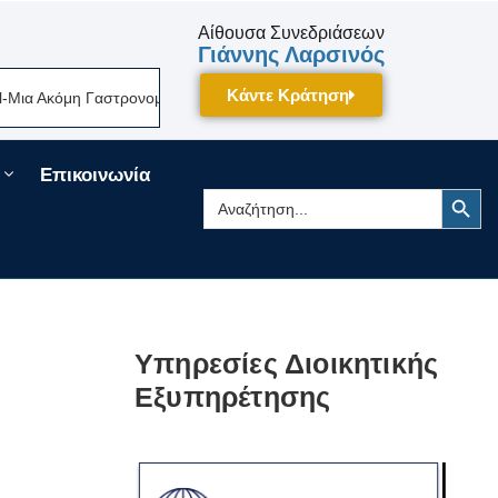
Αίθουσα Συνεδριάσεων
Γιάννης Λαρσινός
Κάντε Κράτηση
κόμη Γαστρονομική Γιορτή Της Πελοποννήσου Δίνει Ραντεβού Τον Σεπτέμ
Επικοινωνία
Search Button
Search
for:
Υπηρεσίες Διοικητικής
Εξυπηρέτησης