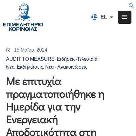
EN
EL
FR
Επιμελητήριο
Ενημέρωση
15 Μαΐου, 2024
Υπηρεσίες
AUDIT TO MEASURE
Ειδήσεις-Τελευταία
‚
Προγράμματα
Νέα
Εκδηλώσεις
Νέα - Ανακοινώσεις
‚
‚
&
Με επιτυχία
Δράσεις
πραγματοποιήθηκε η
Εκδηλώσεις
Ημερίδα για την
Επικοινωνία
Ενεργειακή
Αποδοτικότητα στη