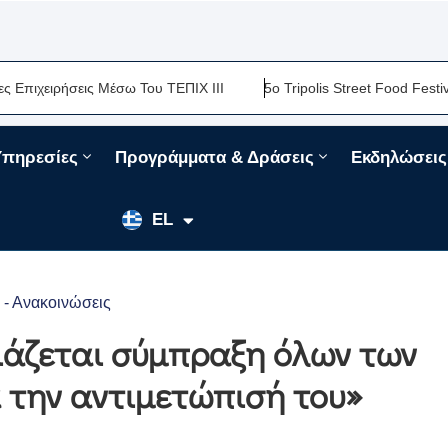
ειρήσεις Μέσω Του ΤΕΠΙΧ ΙΙΙ
5ο Tripolis Street Food Festival-Μ
Υπηρεσίες
Προγράμματα & Δράσεις
Εκδηλώσεις
EN
EL
FR
 - Ανακοινώσεις
ιάζεται σύμπραξη όλων των
 την αντιμετώπισή του»