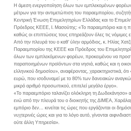
Η άμεση ενεργοποίηση όλων των εμπλεκομένων φορέων 
μέτρων για την αντιμετώπιση του παραεμπορίου, συζητ
Κεντρική Ένωση Επιμελητηρίων Ελλάδας και το Επιμελ
Πρόεδρος ΚΕΕΕ, Ι. Μασούτης: «Το παραεμπόριο και η π
καθώς οι επιπτώσεις τους επηρεάζουν όλες τις νόμιμες ε
Από την πλευρά του ο καθ’ ύλην αρμόδιος, κ. Ηλίας Χα
Παραεμπορίου της ΚΕΕΕ και Πρόεδρος του Επιμελητηρίου
όλων των εμπλεκόμενων φορέων, προκειμένου να προστατ
παραποιημένων προϊόντων στα νησιά, καθώς και η οικονο
ελληνικού δημοσίου», αναφέροντας, χαρακτηριστικά, ότ
ευρώ, που ισοδυναμεί με το 80% των δανειακών αναγκών 
μικρό αριθμό προσωπικού, επιτελεί μεγάλο έργο».
«Το παραεμπόριο ταλανίζει ολόκληρη τη Δωδεκάνησο» 
ενώ από την πλευρά του ο διοικητής της ΔΙΜΕΑ, Χαράλ
εμπόριο δεν… κινείται τις ώρες που εργάζονται οι δημόσ
νυχτερινές ώρες και για το λόγο αυτό, γίνονται αιφνιδιασ
ούτε άλλη Υπηρεσία».