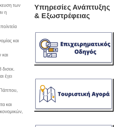
ίκευση των
Υπηρεσίες Ανάπτυξης
αν η
& Εξωστρέφειας
πολιτεία
ομίας και
 και
 δισεκ.
ι έχει
 Πάππου,
τα και
Οικονομικών,