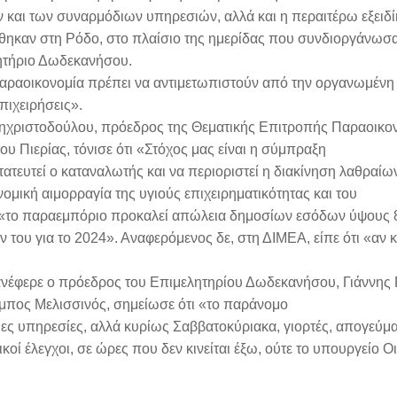
και των συναρμόδιων υπηρεσιών, αλλά και η περαιτέρω εξειδ
ήθηκαν στη Ρόδο, στο πλαίσιο της ημερίδας που συνδιοργάνωσ
ητήριο Δωδεκανήσου.
αραοικονομία πρέπει να αντιμετωπιστούν από την οργανωμένη 
πιχειρήσεις».
τζηχριστοδούλου, πρόεδρος της Θεματικής Επιτροπής Παραοικον
 Πιερίας, τόνισε ότι «Στόχος μας είναι η σύμπραξη
ευτεί ο καταναλωτής και να περιοριστεί η διακίνηση λαθραίων
μική αιμορραγία της υγιούς επιχειρηματικότητας και του
ι «το παραεμπόριο προκαλεί απώλεια δημοσίων εσόδων ύψους 8
του για το 2024». Αναφερόμενος δε, στη ΔΙΜΕΑ, είπε ότι «αν κα
ανέφερε ο πρόεδρος του Επιμελητηρίου Δωδεκανήσου, Γιάννης
αμπος Μελισσινός, σημείωσε ότι «το παράνομο
ιες υπηρεσίες, αλλά κυρίως Σαββατοκύριακα, γιορτές, απογεύμα
τικοί έλεγχοι, σε ώρες που δεν κινείται έξω, ούτε το υπουργείο 