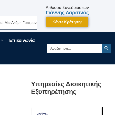
Αίθουσα Συνεδριάσεων
Γιάννης Λαρσινός
Κάντε Κράτηση
ια Ακόμη Γαστρονομική Γιορτή Της Πελοποννήσου Δίνει Ραντεβού Τον Σε
Επικοινωνία
Search Button
Search
for:
Υπηρεσίες Διοικητικής
Εξυπηρέτησης