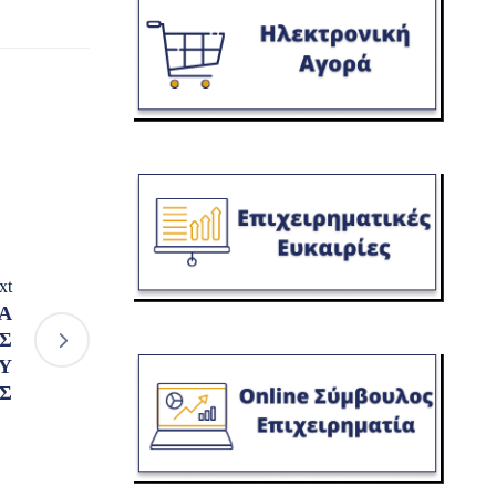
xt
Α
Σ
Υ
Σ