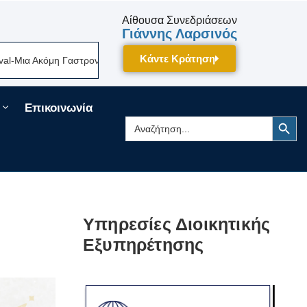
Αίθουσα Συνεδριάσεων
Γιάννης Λαρσινός
Κάντε Κράτηση
όμη Γαστρονομική Γιορτή Της Πελοποννήσου Δίνει Ραντεβού Τον Σεπτέμβ
Επικοινωνία
Search Button
Search
for:
Υπηρεσίες Διοικητικής
Εξυπηρέτησης