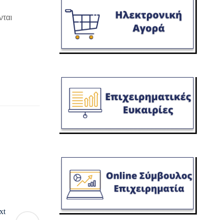
νται
xt