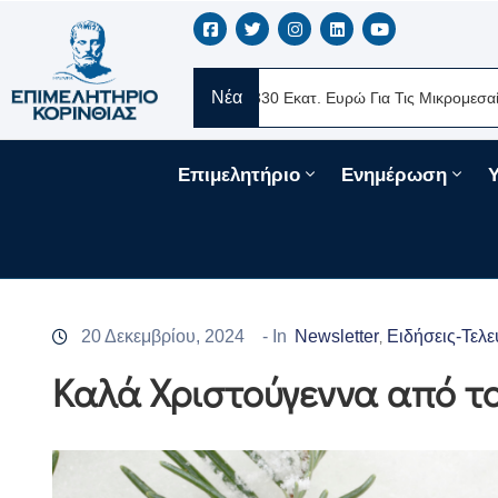
Νέα
Ελλάς
Νέα Δάνεια 330 Εκατ. Ευρώ Για Τις Μικρομεσαίες Επιχειρή
Επιμελητήριο
Ενημέρωση
20 Δεκεμβρίου, 2024
- In
Newsletter
Ειδήσεις-Τελε
‚
Καλά Χριστούγεννα από το