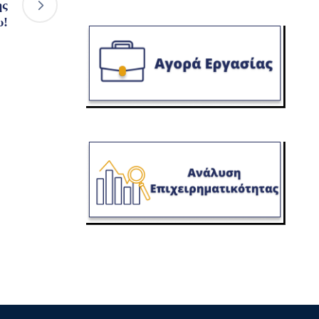
ης
υ!