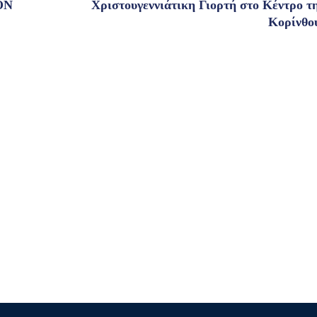
ON
Χριστουγεννιάτικη Γιορτή στο Κέντρο τ
Κορίνθο