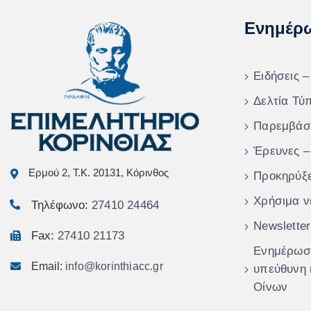
Ενημέρ
Ειδήσεις –
Δελτία Τύ
Παρεμβάσ
Έρευνες –
Ερμού 2, Τ.Κ. 20131, Κόρινθος
Προκηρύξε
Χρήσιμα ν
Τηλέφωνο:
27410 24464
Newsletter
Fax:
27410 21173
Ενημέρωση
Email:
info@korinthiacc.gr
υπεύθυνη
Οίνων