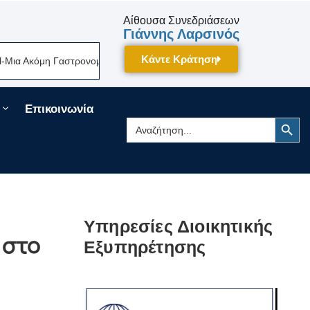
Αίθουσα Συνεδριάσεων
Γιάννης Λαρσινός
Κάντε Κράτηση
μη Γαστρονομική Γιορτή Της Πελοποννήσου Δίνει Ραντεβού Τον Σεπτέμβρ
Επικοινωνία
Search Button
Search
for:
Υπηρεσίες Διοικητικής
 στο
Εξυπηρέτησης