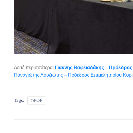
Δειτέ περισσότερα:
Γιαννης Βαφειαδάκης
–
Πρόεδρος 
Παναγιώτης Λουζιώτης – Πρόεδρος Επιμελητηρίου Κορι
ΟΕΦΕ
Tags: