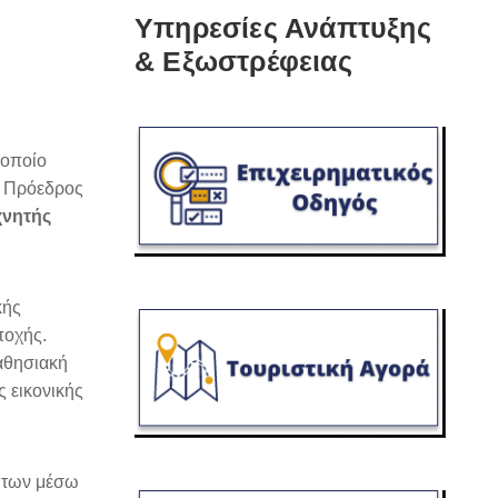
Υπηρεσίες Ανάπτυξης
& Εξωστρέφειας
 οποίο
ο Πρόεδρος
χνητής
κής
ποχής.
μαθησιακή
 εικονικής
τήτων μέσω