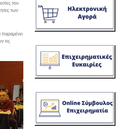
εσίες του
τητες των
α παραμένει
ν τις