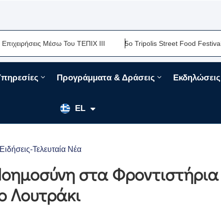
ις Μέσω Του ΤΕΠΙΧ ΙΙΙ
5ο Tripolis Street Food Festival-Μια Ακό
Υπηρεσίες
Προγράμματα & Δράσεις
Εκδηλώσεις
EN
EL
FR
Ειδήσεις-Τελευταία Νέα
Νοημοσύνη στα Φροντιστήρια
ο Λουτράκι