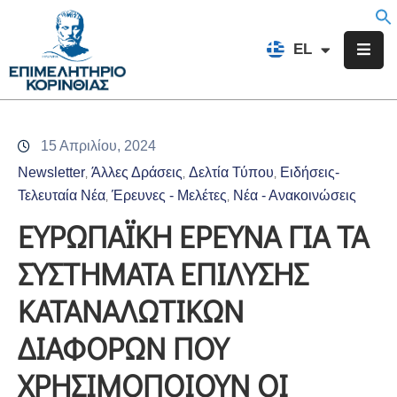
EN
EL
FR
Επιμελητήριο
Ενημέρωση
15 Απριλίου, 2024
Υπηρεσίες
Newsletter
Άλλες Δράσεις
Δελτία Τύπου
Ειδήσεις-
‚
‚
‚
Προγράμματα
Τελευταία Νέα
Έρευνες - Μελέτες
Νέα - Ανακοινώσεις
‚
‚
&
ΕΥΡΩΠΑΪΚΗ ΕΡΕΥΝΑ ΓΙΑ ΤΑ
Δράσεις
ΣΥΣΤΗΜΑΤΑ ΕΠΙΛΥΣΗΣ
Εκδηλώσεις
ΚΑΤΑΝΑΛΩΤΙΚΩΝ
Επικοινωνία
ΔΙΑΦΟΡΩΝ ΠΟΥ
ΧΡΗΣΙΜΟΠΟΙΟΥΝ ΟΙ