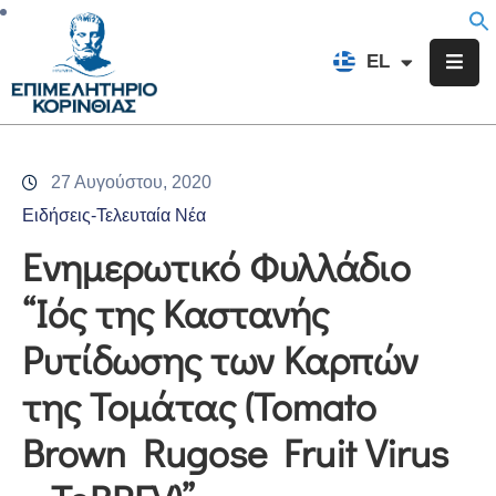
EN
EL
FR
Επιμελητήριο
Ενημέρωση
27 Αυγούστου, 2020
Υπηρεσίες
Ειδήσεις-Τελευταία Νέα
Προγράμματα
Ενημερωτικό Φυλλάδιο
&
“Ιός της Καστανής
Δράσεις
Ρυτίδωσης των Καρπών
Εκδηλώσεις
της Τομάτας (Tomato
Επικοινωνία
Brown Rugose Fruit Virus