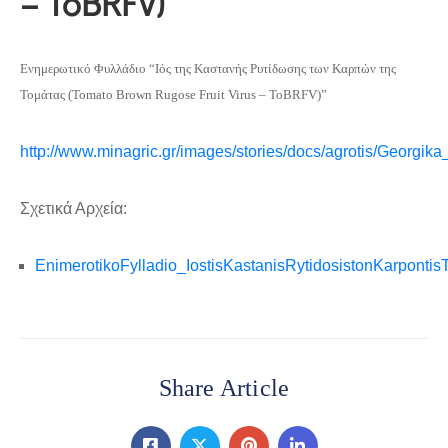
– ToBRFV)”
Ενημερωτικό Φυλλάδιο “Ιός της Καστανής Ρυτίδωσης των Καρπών της
Τομάτας (Tomato Brown Rugose Fruit Virus – ToBRFV)”
http://www.minagric.gr/images/stories/docs/agrotis/Geor
Σχετικά Αρχεία:
EnimerotikoFylladio_IostisKastanisRytidosistonKarpont
Share Article