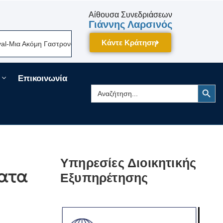
Αίθουσα Συνεδριάσεων
Γιάννης Λαρσινός
Κάντε Κράτηση
ια Ακόμη Γαστρονομική Γιορτή Της Πελοποννήσου Δίνει Ραντεβού Τον Σε
Επικοινωνία
Search Button
Search
for:
Υπηρεσίες Διοικητικής
ματα
Εξυπηρέτησης