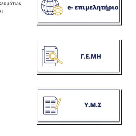
σκευμάτων
αι