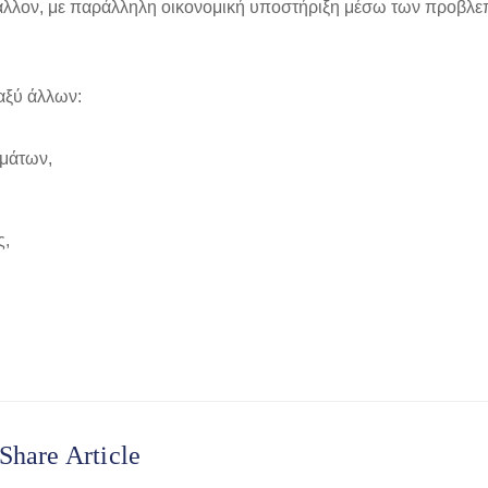
άλλον, με παράλληλη οικονομική υποστήριξη μέσω των προβλ
αξύ άλλων:
μμάτων,
ς,
Share Article