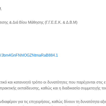
Μ.
ισης & Διά Βίου Μάθησης (Γ.Γ.Ε.Ε.Κ. & Δ.Β.Μ)
PCXVJbm4GnFNhlOGZNtmaRaB884.1
ικό και κατανοητό τρόπο οι δυνατότητες που παρέχονται στις ε
ρακτικής εκπαίδευσης, καθώς και η διαδικασία συμμετοχής το
διαφέρον για τις επιχειρήσεις, καθώς δίνουν τη δυνατότητα αξ