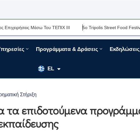
ειρήσεις Μέσω Του ΤΕΠΙΧ ΙΙΙ
5ο Tripolis Street Food Festival-Μ
Υπηρεσίες
Προγράμματα & Δράσεις
Εκδηλώσεις
EN
EL
FR
ρηματική Στήριξη
α τα επιδοτούμενα προγράμ
 εκπαίδευσης