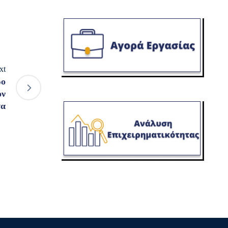
xt
ρο
ον
τα