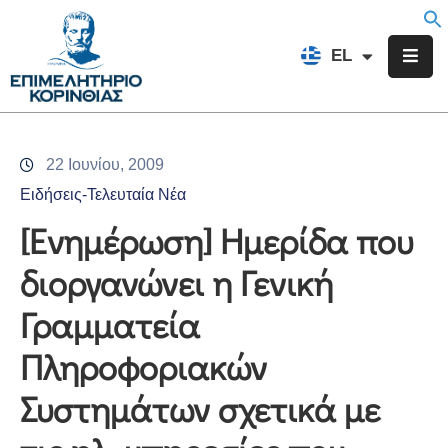
EN
EL
FR
Επιμελητήριο
Ενημέρωση
22 Ιουνίου, 2009
Υπηρεσίες
Ειδήσεις-Τελευταία Νέα
Προγράμματα
[Ενημέρωση] Ημερίδα που
&
διοργανώνει η Γενική
Δράσεις
Γραμματεία
Εκδηλώσεις
Πληροφοριακών
Επικοινωνία
Συστημάτων σχετικά με