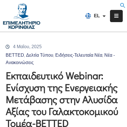
EN
EL
FR
Επιμελητήριο
Ενημέρωση
4 Μαΐου, 2025
Υπηρεσίες
BETTED
Δελτία Τύπου
Ειδήσεις-Τελευταία Νέα
Νέα -
‚
‚
‚
Προγράμματα
Ανακοινώσεις
&
Εκπαιδευτικό Webinar:
Δράσεις
Ενίσχυση της Ενεργειακής
Εκδηλώσεις
Μετάβασης στην Αλυσίδα
Επικοινωνία
Αξίας του Γαλακτοκομικού
Τομέα-BETTED