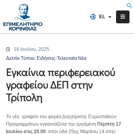
EN
EL
FR
Επιμελητήριο
Ενημέρωση
16 Ιουλίου, 2025
Υπηρεσίες
Δελτία Τύπου
Ειδήσεις-Τελευταία Νέα
‚
Προγράμματα
Εγκαίνια περιφερειακού
&
γραφείου ΔΕΠ στην
Δράσεις
Τρίπολη
Εκδηλώσεις
Επικοινωνία
Το νέο γραφείο του φορέα Διαχείρισης Ευρωπαϊκών
Προγραμμάτων εγκαινιάζεται την ερχόμενη
Πέμπτη 17
Ιουλίου στις 20.00
στην οδό 25ης Μαρτίου 14 στην