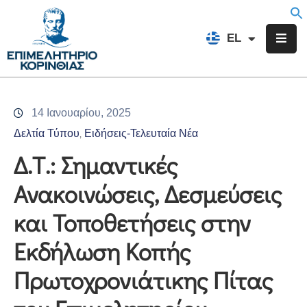
EN
EL
FR
Επιμελητήριο
Ενημέρωση
14 Ιανουαρίου, 2025
Υπηρεσίες
Δελτία Τύπου
Ειδήσεις-Τελευταία Νέα
‚
Προγράμματα
Δ.Τ.: Σημαντικές
&
Ανακοινώσεις, Δεσμεύσεις
Δράσεις
και Τοποθετήσεις στην
Εκδηλώσεις
Εκδήλωση Κοπής
Επικοινωνία
Πρωτοχρονιάτικης Πίτας