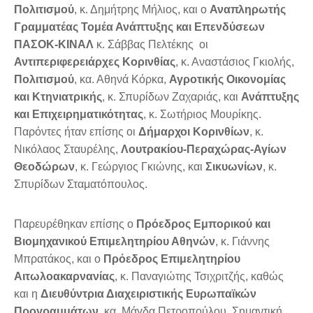
Πολιτισμού
, κ. Δημήτρης Μήλιος, και ο
Αναπληρωτής
Γραμματέας Τομέα Ανάπτυξης και Επενδύσεων
ΠΑΣΟΚ-ΚΙΝΑΛ
κ. Σάββας Πελτέκης οι
Αντιπεριφερειάρχες Κορινθίας
, κ. Αναστάσιος Γκιολής,
Πολιτισμού
, κα. Αθηνά Κόρκα,
Αγροτικής Οικονομίας
και Κτηνιατρικής
, κ. Σπυρίδων Ζαχαριάς, και
Ανάπτυξης
και Επιχειρηματικότητας
, κ. Σωτήριος Μουρίκης.
Παρόντες ήταν επίσης οι
Δήμαρχοι Κορινθίων
, κ.
Νικόλαος Σταυρέλης,
Λουτρακίου-Περαχώρας-Αγίων
Θεοδώρων
, κ. Γεώργιος Γκιώνης, και
Σικυωνίων
, κ.
Σπυρίδων Σταματόπουλος.
Παρευρέθηκαν επίσης ο
Πρόεδρος Εμπορικού και
Βιομηχανικού Επιμελητηρίου Αθηνών
, κ. Γιάννης
Μπρατάκος, και ο
Πρόεδρος Επιμελητηρίου
Αιτωλοακαρνανίας
, κ. Παναγιώτης Τσιχριτζής, καθώς
και η
Διευθύντρια Διαχειριστικής Ευρωπαϊκών
Προγραμμάτων
, κα. Μάγδα Πετροπούλου. Σημαντική