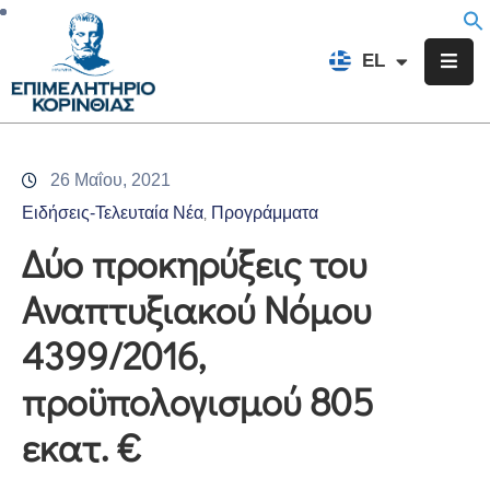
EN
EL
FR
Επιμελητήριο
Ενημέρωση
26 Μαΐου, 2021
Υπηρεσίες
Ειδήσεις-Τελευταία Νέα
Προγράμματα
‚
Προγράμματα
Δύο προκηρύξεις του
&
Αναπτυξιακού Νόμου
Δράσεις
4399/2016,
Εκδηλώσεις
προϋπολογισμού 805
Επικοινωνία
εκατ. €