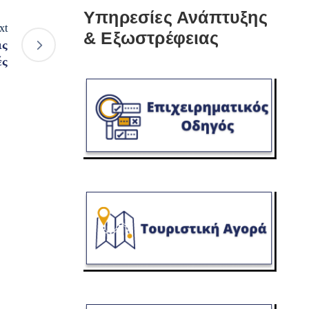
Υπηρεσίες Ανάπτυξης
xt
& Εξωστρέφειας
ις
ές