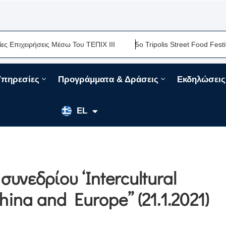
ειρήσεις Μέσω Του ΤΕΠΙΧ ΙΙΙ
5ο Tripolis Street Food Festival-Μ
Υπηρεσίες
Προγράμματα & Δράσεις
Εκδηλώσεις
EN
EL
FR
υνεδρίου ‘Intercultural
na and Europe’’ (21.1.2021)