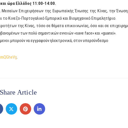
 και ώρα Ελλάδος 11:00-14:00.
ι Μεσαίων Επιχειρήσεων της Ευρωπαϊκής Ένωσης της Κίνας, την Ένωσ
 το Κινεζο-Πορτογαλικό Εμπορικό και Βιομηχανικό Επιμελητήριο.
ροτήτων της Κίνας, τόσο σε θέματα επικοινωνίας, όσο και σε επιχειρημ
βανομένων των πολύ σημαντικών εννοιών «save face» και «guanxi».
όμενοι μπορούν να εγγραφούν ηλεκτρονικά, στον υπερσύνδεσμο
fImQGheVg
.
Share Article