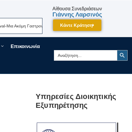
Αίθουσα Συνεδριάσεων
Γιάννης Λαρσινός
Κάντε Κράτηση
ια Ακόμη Γαστρονομική Γιορτή Της Πελοποννήσου Δίνει Ραντεβού Τον Σε
Επικοινωνία
Search Button
Search
for:
Υπηρεσίες Διοικητικής
Εξυπηρέτησης