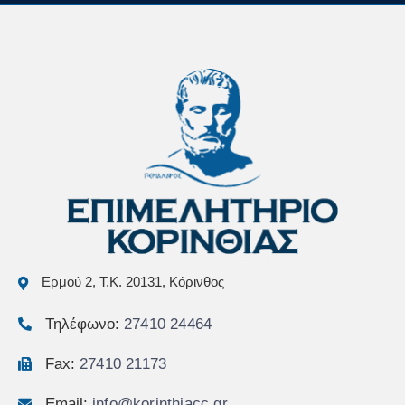
Ερμού 2, Τ.Κ. 20131, Κόρινθος
Τηλέφωνο:
27410 24464
Fax:
27410 21173
Email:
info@korinthiacc.gr