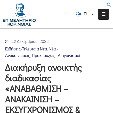
EN
EL
FR
Επιμελητήριο
Ενημέρωση
12 Δεκεμβρίου, 2023
Υπηρεσίες
Ειδήσεις-Τελευταία Νέα
Νέα -
‚
Προγράμματα
Ανακοινώσεις
Προκηρύξεις - Διαγωνισμοί
‚
&
Διακήρυξη ανοικτής
Δράσεις
διαδικασίας
Εκδηλώσεις
«ΑΝΑΒΑΘΜΙΣΗ –
Επικοινωνία
ΑΝΑΚΑΙΝΙΣΗ –
ΕΚΣΥΓΧΡΟΝΙΣΜΟΣ &