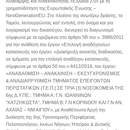
Ανάκαμψης και Ανθεκτικότητας «Ελλάδα 2.0» με τη
χρηματοδότηση της Ευρωπαϊκής Ένωσης –
NextGenerationEU. Στο πλαίσιο της ανωτέρω δράσης, το
Ταμείο, λειτουργώντας κατ’ εντολή, στο όνομα και για
λογαριασμό του δικαιούχου, διενεργεί το διαγωνισμό
σύμφωνα με τα οριζόμενα στο άρθρο 5Β του ν. 3986/2011
για την ανάθεση του έργου «Επιλογή αναδόχου/ων
κατασκευής του έργου: «Διακήρυξη ανοικτής διαδικασίας,
σε τμήματα, για την επιλογή αναδόχου κατασκευής,
σύμφωνα με το άρθρο 50 του ν.4412/2016, του έργου:
«ΑΝΑΒΑΘΜΙΣΗ – ΑΝΑΚΑΙΝΙΣΗ – ΕΚΣΥΓΧΡΟΝΙΣΜΟΣ
& ΑΝΑΔΙΑΡΡΥΘΜΙΣΗ ΤΜΗΜΑΤΟΣ ΕΠΕΙΓΟΝΤΩΝ
ΠΕΡΙΣΤΑΤΙΚΩΝ (Τ.Ε.Π.) ΣΕ ΤΡΙΑ (3) ΝΟΣΟΚΟΜΕΙΑ ΤΗΣ
6ης Δ.Υ.ΠΕ.: ΤΜΗΜΑ Α: Γ.Ν. ΙΩΑΝΝΙΝΩΝ
“ΧΑΤΖΗΚΩΣΤΑ”, ΤΜΗΜΑ Β: Γ.Ν ΚΟΡΙΝΘΟΥ ΚΑΙ Γ.Ν ΑΝ.
ΑΧΑΪΑΣ – ΝΜ ΑΙΓΙΟΥ», με Αναθέτουσα Αρχή την
Διοίκηση της 6ης Υγειονομικής Περιφέρειας
Πελοποννήσου, Ιονίων Νήσων, Ηπείρου & Δυτικής