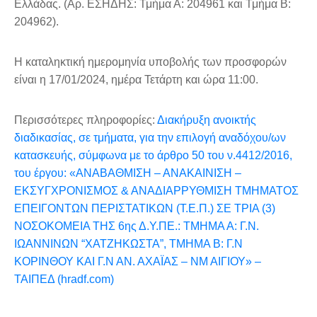
Ελλάδας. (Αρ. ΕΣΗΔΗΣ: Τμήμα Α: 204961 και Τμήμα Β:
204962).
Η καταληκτική ημερομηνία υποβολής των προσφορών
είναι η 17/01/2024, ημέρα Τετάρτη και ώρα 11:00.
Περισσότερες πληροφορίες:
Διακήρυξη ανοικτής
διαδικασίας, σε τμήματα, για την επιλογή αναδόχου/ων
κατασκευής, σύμφωνα με το άρθρο 50 του ν.4412/2016,
του έργου: «ΑΝΑΒΑΘΜΙΣΗ – ΑΝΑΚΑΙΝΙΣΗ –
ΕΚΣΥΓΧΡΟΝΙΣΜΟΣ & ΑΝΑΔΙΑΡΡΥΘΜΙΣΗ ΤΜΗΜΑΤΟΣ
ΕΠΕΙΓΟΝΤΩΝ ΠΕΡΙΣΤΑΤΙΚΩΝ (Τ.Ε.Π.) ΣΕ ΤΡΙΑ (3)
ΝΟΣΟΚΟΜΕΙΑ ΤΗΣ 6ης Δ.Υ.ΠΕ.: ΤΜΗΜΑ Α: Γ.Ν.
ΙΩΑΝΝΙΝΩΝ “ΧΑΤΖΗΚΩΣΤΑ”, ΤΜΗΜΑ Β: Γ.Ν
ΚΟΡΙΝΘΟΥ ΚΑΙ Γ.Ν ΑΝ. ΑΧΑΪΑΣ – ΝΜ ΑΙΓΙΟΥ» –
ΤΑΙΠΕΔ (hradf.com)