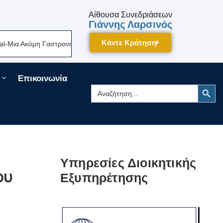
Αίθουσα Συνεδριάσεων
Γιάννης Λαρσινός
Κάντε Κράτηση
α Ακόμη Γαστρονομική Γιορτή Της Πελοποννήσου Δίνει Ραντεβού Τον Σεπ
Επικοινωνία
Search Button
Search
for:
Υπηρεσίες Διοικητικής
ου
Εξυπηρέτησης