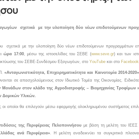
ήσου
ξαγωγέων σχετικά με την υλοποίηση δύο νέων επιδοτούμενων προγ
ου σχετικά με την υλοποίηση δύο νέων επιδοτούμενων προγραμμάτων επ
αι
ώρα 17:00
, μέσω της ιστοσελίδας του ΣΕΒΕ (
www.seve.gr
) και των ισ
 δικτύωσης του ΣΕΒΕ-Συνδέσμου Εξαγωγέων, στο
ΥouΤube
και στο
Facebook
.Π.
«Ανταγωνιστικότητα, Επιχειρηματικότητα και Καινοτομία 2014-2020
ονται σε απασχολούμενους στον Ιδιωτικό Τομέα της Οικονομίας. Ειδικότ
 Μονάδων στον κλάδο της Αγροδιατροφής – Βιομηχανίας Τροφίμων
κ
 Δομικών Υλικών.
ς οι οποίοι θα επιλεγούν μέσω εφαρμογής ολοκληρωμένου συστήματος επι
επιδόσεις της Περιφέρειας Πελοποννήσου
με βάση τη μελέτη του ΙΕΕΣ
λλάδας ανά Περιφέρεια»
. Η μελέτη αναδεικνύει τα συγκριτικά πλεον