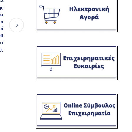
xt
ης
ρω
το
πό
00
αι
0.