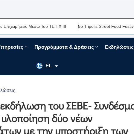
ιρήσεις Μέσω Του ΤΕΠΙΧ ΙΙΙ
5ο Tripolis Street Food Festival-Μι
Υπηρεσίες
Προγράμματα & Δράσεις
Εκδηλώσεις
EN
EL
FR
λώσεις
 εκδήλωση του ΣΕΒΕ- Συνδέσμ
 υλοποίηση δύο νέων
των με την υποστήριξη των