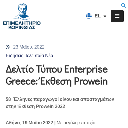
EN
EL
FR
Επιμελητήριο
Ενημέρωση
23 Μαΐου, 2022
Υπηρεσίες
Ειδήσεις-Τελευταία Νέα
Προγράμματα
Δελτίο Τύπου Enterprise
&
Greece: Έκθεση Prowein
Δράσεις
Εκδηλώσεις
58 Έλληνες παραγωγοί οίνου και αποσταγμάτων
Επικοινωνία
στην Έκθεση Prowein 2022
Αθήνα, 19 Μαΐου 2022 |
Με μεγάλη επιτυχία