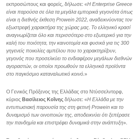
εκπροσώπους και φορείς, δήλωσε: «
Η Enterprise Greece
είναι παρούσα σε όλα τα μεγάλα εμπορικά γεγονότα όπως
είναι η διεθνής έκθεση Prowein 2022, αναδεικνύοντας τον
εξωστρεφή χαρακτήρα της χώρας μας. Το ελληνικό κρασί
αναγνωρίζεται όλο και περισσότερο στο εξωτερικό για την
καλή του ποιότητα, την καινοτομία και φυσικά για τις 300
γηγενείς ποικιλίες αμπέλου που το χαρακτηρίζουν,
γεγονός που προσελκύει το ενδιαφέρον μεγάλων διεθνών
αγοραστών, οι οποίοι προωθούν τα ελληνικά προϊόντα
στο παγκόσμιο καταναλωτικό κοινό.
»
Ο Γενικός Πρόξενος της Ελλάδας στο Ντύσσελντορφ,
κύριος
Βασίλειος Κοΐνης
δήλωσε: «
Η Ελλάδα με την
εντυπωσιακή παρουσία της στη φετινή Prowein και το
δυναμισμό των οινοποιών της, αποδεικνύει ότι ξεπέρασε
την πανδημία και επιστρέφει δυναμικά στην ανάπτυξη
».